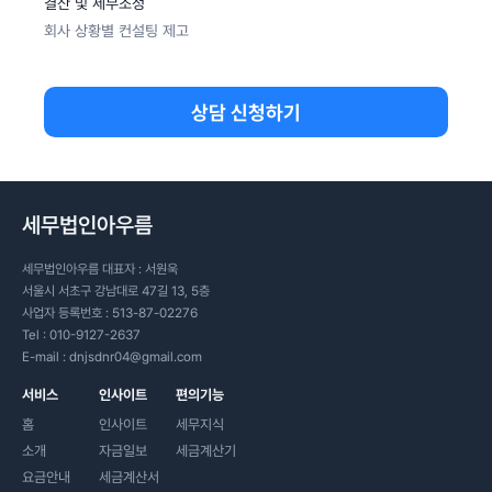
결산 및 세무조정
회사 상황별 컨설팅 제고
상담 신청하기
세무법인아우름
세무법인아우름 대표자 : 서원욱
서울시 서초구 강남대로 47길 13, 5층
사업자 등록번호 : 513-87-02276
Tel :
010-9127-2637
E-mail :
dnjsdnr04@gmail.com
서비스
인사이트
편의기능
홈
인사이트
세무지식
소개
자금일보
세금계산기
요금안내
세금계산서